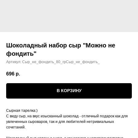
Шоколадный набор сыр "Можно не
фондить"
Артикул:
Сыр_не_фондить_80_грСыр_не_фондить_
696
р.
В КОРЗИНУ
Сырная тарелка:)
С виду сыр, на вкус изысканный шоколад - отличный подарок как для
увлеченных сыроваров, так и для любителей нетривиальных
сочетаний.