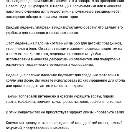
этот леденец незаменимым лакомством и подарком на праздновании
Нового Года, 23 февраля, 8 марта, Дня Космонавтики или в качестве
памятного сувенира из путешествия, напоминаем о звёздном небе,
посещения обсерватории или планетария.
Каждый леденец упакован в индивидуальную обертку, что делает его
удобным для хранения и транспортировки.
Этот леденец на палочке - отличный выбор для детских праздников,
утренников и ёлок. Он станет ярким и запоминающимся акцентом на
вашем столе. Кроме того, леденцы на палочке могут быть
использованы в качестве декоративных элементов или подарков на
различные тематические вечеринки и корпоративы.
Леденец на палочке идеально подходит для создания фотозоны в
холле или фойе. Вы можете использовать их как украшение для стола
или просто раздать детям в качестве подарка.
Такими топперами интересно и красиво украшать торты, пироги,
тарты, маффины, пончики, кексы, десерты, желе, зефир и не только.
В этих конфетах так же присутствует эффект линзы - проверьте сами!
Космос как предчувствие, неизведанный мир, далёкий океан, полный
открытий, представлений и мечтаний.