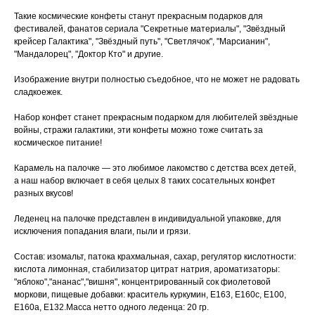
Такие космические конфеты станут прекрасным подарков для
фестивалей, фанатов сериала "Секретные материалы", "Звёздный
крейсер Галактика", "Звёздный путь", "Светлячок", "Марсианин",
"Мандалорец", "Доктор Кто" и другие.
Изображение внутри полностью съедобное, что не может не радовать
сладкоежек.
Набор конфет станет прекрасным подарком для любителей звёздные
войны, стражи галактики, эти конфеты можно тоже считать за
космическое питание!
Карамель на палочке — это любимое лакомство с детства всех детей,
а наш набор включает в себя целых 8 таких сосательных конфет
разных вкусов!
Леденец на палочке представлен в индивидуальной упаковке, для
исключения попадания влаги, пыли и грязи.
Состав: изомальт, патока крахмальная, сахар, регулятор кислотности:
кислота лимонная, стабилизатор цитрат натрия, ароматизаторы:
"яблоко","ананас","вишня", концентрированный сок фиолетовой
моркови, пищевые добавки: краситель куркумин, Е163, Е160с, Е100,
Е160а, Е132.Масса нетто одного леденца: 20 гр.