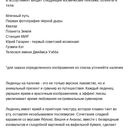
В ассортимент входят следующие космические пейзажи, объекты и
тела:
Млечный путь
Первая фотография чёрной дыры
Квазар
Планета Земля
Станция МИР
Юрий Гагарин - первый советский космонавт
Грэмпи Кэт
Телескоп имени Джеймса Уэбба
*для заказа определенного изображения из списка уточняйте наличие
Леденцы на палочке - это не только вкусное лакомство, но и
уникальный презент и сувенир из путешествия. Каждый леденец
украшен ярким и красочным изображением, а эффект линзы
увеличивает время любования нетривиальным сувениром.
Леденец имеет яркий и приятную текстуру, которая плавно тает во
рту, оставляя незабываемое послевкусие. Сочетание сладкой
карамели со вкусами Яблоко, Вишня и Ананас, вместе с безвредным
изомальтом и съедобной картинкой на вафельной бумаге, сделает