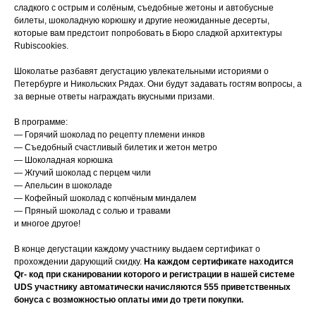
сладкого с острым и солёным, съедобные жетоны и автобусные
билеты, шоколадную корюшку и другие неожиданные десерты,
которые вам предстоит попробовать в Бюро сладкой архитектуры
Rubiscookies.
Шоколатье разбавят дегустацию увлекательными историями о
Петербурге и Никольских Рядах. Они будут задавать гостям вопросы, а
за верные ответы награждать вкусными призами.
В программе:
— Горячий шоколад по рецепту племени инков
— Съедобный счастливый билетик и жетон метро
— Шоколадная корюшка
— Жгучий шоколад с перцем чили
— Апельсин в шоколаде
— Кофейный шоколад с копчёным миндалем
— Пряный шоколад с солью и травами
и многое другое!
В конце дегустации каждому участнику выдаем сертификат о
прохождении дарующий скидку.
На каждом сертификате находится
Qr- код при сканировании которого и регистрации в нашей системе
UDS участнику автоматически начисляются 555 приветственных
бонуса с возможностью оплаты ими до трети покупки.